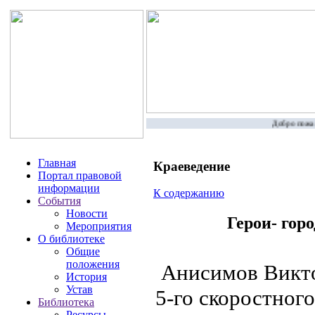
Добро пожало
Главная
Краеведение
Портал правовой
информации
К содержанию
События
Новости
Герои- гор
Мероприятия
О библиотеке
Общие
положения
Анисимов Викто
История
Устав
5-го скоростного
Библиотека
Ресурсы