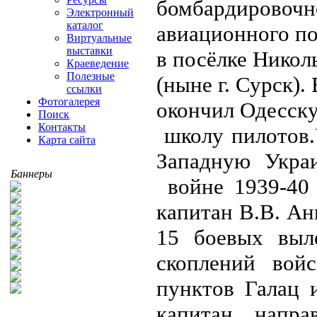
бомбардировочн
Электронный
каталог
авиационного по
Виртуальные
выставки
в посёлке Никол
Краеведение
Полезные
(ныне г. Сурск).
ссылки
Фотогалерея
окончил Одесск
Поиск
Контакты
школу пилотов.
Карта сайта
Западную Украи
Баннеры
войне 1939-40 
капитан В.В. Ан
15 боевых выл
скоплений вой
пунктов Галац 
капитан напр