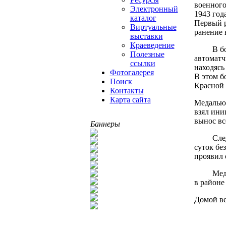
военного
Электронный
1943 год
каталог
Первый р
Виртуальные
ранение 
выставки
Краеведение
В бою на
Полезные
автоматч
ссылки
находясь
Фотогалерея
В этом б
Поиск
Красной 
Контакты
Карта сайта
Медалью 
взял ини
вынос вс
Баннеры
Следующ
суток бе
проявил 
Медалью
в районе
Домой ве