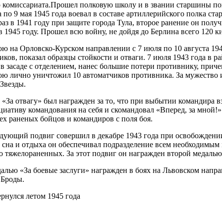
 комиссариата.Прошел полковую школу и в звании старшины попа
а по 9 мая 1945 года воевал в составе артиллерийского полка ста
аз в 1941 году при защите города Тула, второе ранение он получи
в 1945 году. Прошел всю войну, не дойдя до Берлина всего 120 к
 Орловско-Курском направлении с 7 июля по 10 августа 1943
иков, показал образцы стойкости и отваги. 7 июля 1943 года в р
 в засаде с отделением, нанес большие потери противнику, приче
ою лично уничтожил 10 автоматчиков противника. За мужество 
Звезды.
«За отвагу» был награжден за то, что при выбытии командира вз
циативу командования на себя и скомандовал «Вперед, за мной!»
ех раненых бойцов и командиров с поля боя.
ий подвиг совершил в декабре 1943 года при освобождении г
з сна и отдыха он обеспечивал подразделение всем необходимым
о тяжелораненных. За этот подвиг он награжден второй медалью 
 «За боевые заслуги» награжден в боях на Львовском напра
 Броды.
рнулся летом 1945 года