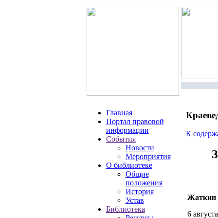
Главная
Краеве
Портал правовой
информации
К содер
События
Новости
З
Мероприятия
О библиотеке
Общие
положения
История
Жаткин 
Устав
Библиотека
6 август
Ресурсы