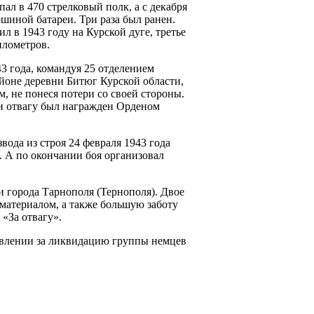
л в 470 стрелковый полк, а с декабря
ршиной батареи. Три раза был ранен.
л в 1943 году на Курской дуге, третье
илометров.
 года, командуя 25 отделением
айоне деревни Битюг Курской области,
м, не понеся потери со своей стороны.
и отвагу был награжден Орденом
вода из строя 24 февраля 1943 года
. А по окончании боя организовал
орода Тарнополя (Тернополя). Двое
 материалом, а также большую заботу
«За отвагу».
влении за ликвидацию группы немцев