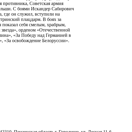
уя противника, Советская армия
ольши. С боями Искандер Сабирович
, где он служил, вступили на
инский плацдарм. В боях за
 показал себя смелым, храбрым,
звезда», орденом «Отечественной
лина», «За Победу над Германией в
, «За освобождение Белоруссии».
10, Пензенская область г. Городище, ул. Лесная 11-б