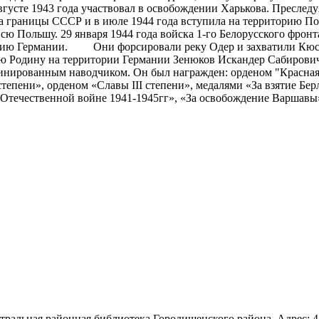
августе 1943 года участвовал в освобождении Харькова. Преслед
а границы СССР и в июле 1944 года вступила на территорию П
сю Польшу. 29 января 1944 года войска 1-го Белорусского фронта
рию Германии. Они форсировали реку Одер и захватили Кюстр
ю Родину на территории Германии Зенюков Искандер Сабирович
нированным наводчиком. Он был награжден: орденом "Красная 
степени», орденом «Славы III степени», медалями «За взятие Бер
Отечественной войне 1941-1945гг», «За освобождение Варшавы»
льная районная библиотека Городищенского района. Адрес: 4423