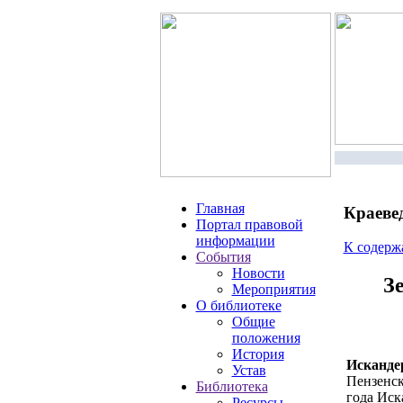
Главная
Краеве
Портал правовой
информации
К содер
События
Новости
З
Мероприятия
О библиотеке
Общие
положения
История
Исканде
Устав
Пензенск
Библиотека
года Иск
Ресурсы