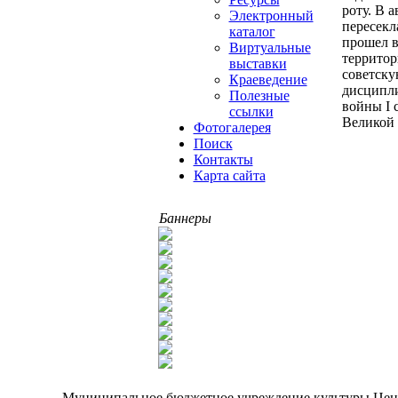
роту. В 
Электронный
пересекл
каталог
прошел в
Виртуальные
террито
выставки
советску
Краеведение
дисципли
Полезные
войны I 
ссылки
Великой 
Фотогалерея
Поиск
Контакты
Карта сайта
Баннеры
Муниципальное бюджетное учреждение культуры Центра