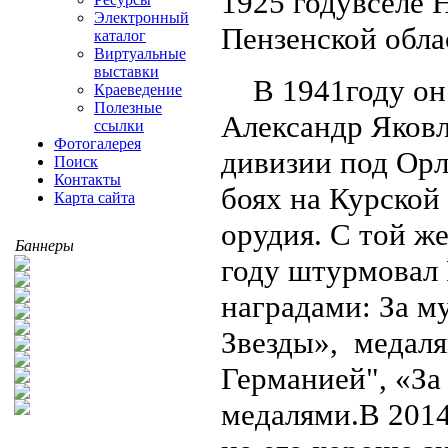
1925 годувселе
Электронный
Пензенской обла
каталог
Виртуальные
выставки
В 1941году он 
Краеведение
Полезные
Александр Яковл
ссылки
Фотогалерея
дивизии под Ор
Поиск
Контакты
боях на Курской
Карта сайта
орудия. С той ж
Баннеры
году штурмовал 
наградами: За м
Звезды», медаля
Германией", «За
медалями.В 2014