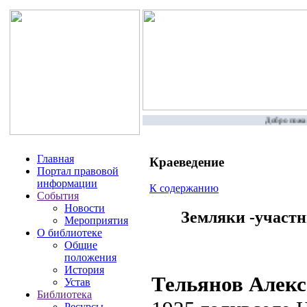
Добро пожало
Главная
Краеведение
Портал правовой
информации
К содержанию
События
Новости
Земляки -участ
Мероприятия
О библиотеке
Общие
положения
История
Тельянов Алек
Устав
Библиотека
Ресурсы