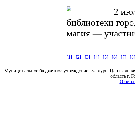
2 июл
библиотеки горо
магия — участн
[1]
[2]
[3]
[4]
[5]
[6]
[7]
[8
Муниципальное бюджетное учреждение культуры Центральная 
область г. 
О библ