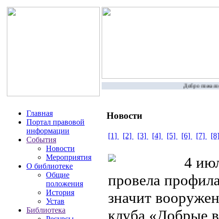
Добро пожаловат
Главная
Новости
Портал правовой
информации
[1]
[2]
[3]
[4]
[5]
[6]
[7]
[8
События
Новости
Мероприятия
4 июл
О библиотеке
Общие
провела профил
положения
История
значит вооружен
Устав
Библиотека
клуба «Добрые 
Ресурсы