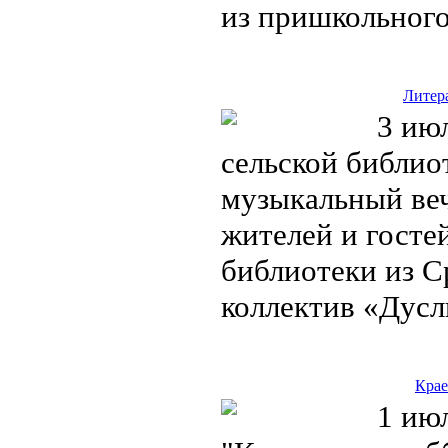
из пришкольног
Литер
3 июл
сельской библио
музыкальный веч
жителей и госте
библиотеки из 
коллектив «Дус
Крае
1 июл