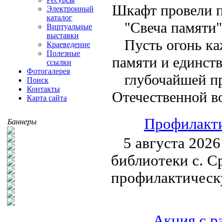
Шкафт провели п
Электронный
каталог
"Свеча памяти"
Виртуальные
выставки
Пусть огонь к
Краеведение
Полезные
памяти и единств
ссылки
Фотогалерея
глубочайшей п
Поиск
Контакты
Отечественной в
Карта сайта
Профилакти
Баннеры
5 августа 202
библиотеки с. С
профилактическ
Акция с р