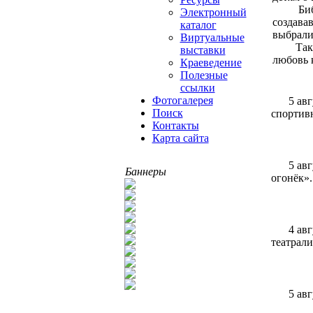
Библ
Электронный
создавав
каталог
выбрали
Виртуальные
Таки
выставки
любовь 
Краеведение
Полезные
ссылки
Фотогалерея
5 ав
Поиск
спортивн
Контакты
Карта сайта
5 ав
Баннеры
огонёк»
4 ав
театрали
5 ав