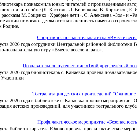
иотекарь познакомила юных читателей с произведениями автор
ших книги о войне (Л. Кассиль, Л. Воронкова, В. Коржиков, Е. И
 рассказы М. Зощенко «Храбрые дети», С. Алексеева «Зоя» и «Ра
е акции помогают детям осознать ценность памяти о героическ
к Родине.
Спортивно- познавательная игра «Вместе весе
густа 2026 года сотрудники Центральной районной библиотеки 
о-познавательную игру «Вместе весело играть».
Познавательное путешествие «Твой друг, зелёный ог
густа 2026 года библиотекарь с. Канаевка провела познавательно
. Участники
Театрализация детских произведений "Ожившие 
густа 2026 года в библиотеке с. Канаевка прошло мероприятие "
зация детских произведений, для участников театрального клуб
Профилактическое мероприятие «Безопасность 
густа библиотекарь села Юлово провела профилактическое меропр