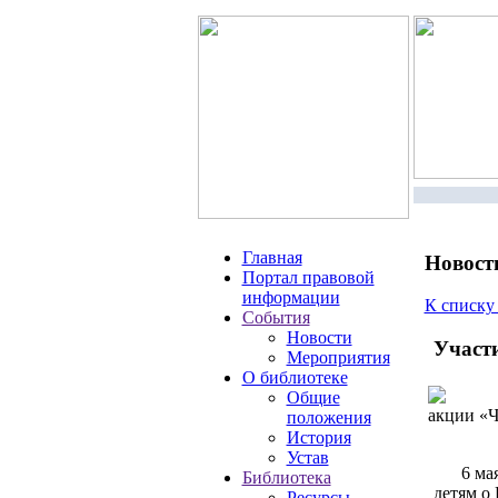
Главная
Новост
Портал правовой
информации
К списку
События
Новости
Участи
Мероприятия
О библиотеке
Общие
акции «Ч
положения
История
Устав
6 ма
Библиотека
детям о
Ресурсы