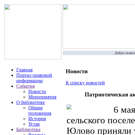
Добро пожалов
Главная
Новости
Портал правовой
информации
К списку новостей
События
Новости
Патриотическая ак
Мероприятия
О библиотеке
6 мая
Общие
положения
сельского посел
История
Устав
Юлово приняли у
Библиотека
Ресурсы