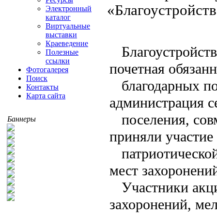
«Благоустройст
Электронный
каталог
Виртуальные
выставки
Краеведение
Благоустройст
Полезные
ссылки
почетная обязан
Фотогалерея
Поиск
благодарных по
Контакты
Карта сайта
администрация с
поселения, со
Баннеры
приняли участие
патриотическо
мест захоронени
Участники акц
захоронений, ме