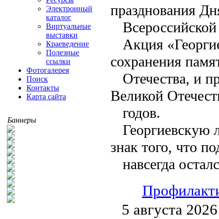
празднования Дн
Электронный
каталог
Всероссийской 
Виртуальные
выставки
Акция «Георгие
Краеведение
Полезные
сохранения памя
ссылки
Фотогалерея
Отечества, и п
Поиск
Контакты
Великой Отечест
Карта сайта
годов.
Баннеры
Георгиевскую л
знак того, что п
навсегда остал
Профилакти
5 августа 202