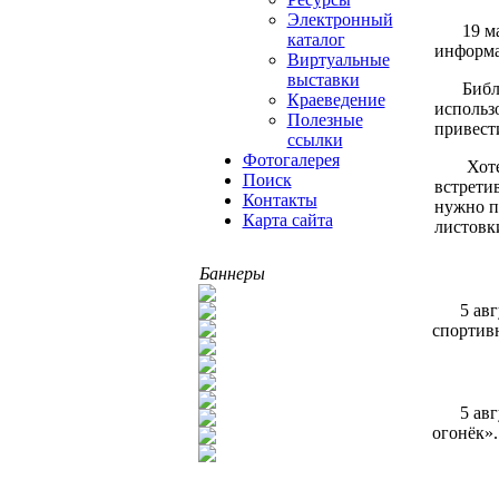
Электронный
19 м
каталог
информа
Виртуальные
выставки
Библ
Краеведение
использ
Полезные
привести
ссылки
Фотогалерея
Хоте
Поиск
встрети
Контакты
нужно п
Карта сайта
листовк
Баннеры
5 ав
спортивн
5 ав
огонёк»