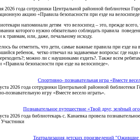
ая 2026 года сотрудники Центральной районной библиотеки Го
ционную акцию «Правила безопасности при езде на велосипеде
иотекари напоминали детям что велосипед – это, прежде всего, 
овании которого нужно обязательно соблюдать правила поведен
 к травмам, или, даже, печальному исходу.
лось бы отметить, что дети, самые важные правила при езде на 
вшийся ребенок, четко отвечал на задаваемые вопросы: где надо
ереходить?; можно ли с наушниками ездить?. Также всем ребя
и «Правила безопасности при езде на велосипеде».
Спортивно- познавательная игра «Вместе весе
густа 2026 года сотрудники Центральной районной библиотеки 
о-познавательную игру «Вместе весело играть».
Познавательное путешествие «Твой друг, зелёный ог
густа 2026 года библиотекарь с. Канаевка провела познавательно
. Участники
Театрализация детских произведений "Ожившие 