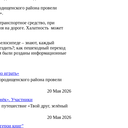
родищенского района провели
».
транспортное средство, при
ия на дороге. Халатность может
велосипеде – знают, каждый
 ездить?; как пешеходный переход
там были розданы информационные
ло играть»
Городищенского района провели
20 Мая 2026
онёк». Участники
е путешествие «Твой друг, зелёный
20 Мая 2026
герои книг"