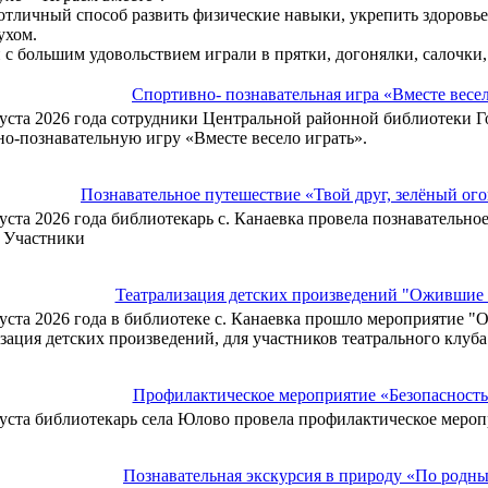
отличный способ развить физические навыки, укрепить здоровье
ухом.
 с большим удовольствием играли в прятки, догонялки, салочки
Спортивно- познавательная игра «Вместе весе
густа 2026 года сотрудники Центральной районной библиотеки 
о-познавательную игру «Вместе весело играть».
Познавательное путешествие «Твой друг, зелёный ог
густа 2026 года библиотекарь с. Канаевка провела познавательно
. Участники
Театрализация детских произведений "Ожившие 
густа 2026 года в библиотеке с. Канаевка прошло мероприятие "
зация детских произведений, для участников театрального клуб
Профилактическое мероприятие «Безопасность 
густа библиотекарь села Юлово провела профилактическое меропр
Познавательная экскурсия в природу «По родны