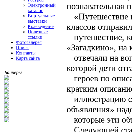
познавательная 
Электронный
каталог
«Путешествие 
Виртуальные
выставки
классов отправил
Краеведение
Полезные
путешествие, к
ссылки
Фотогалерея
«Загадкино», на 
Поиск
Контакты
отвечали на во
Карта сайта
которой дети от
Баннеры
героев по опис
кратким описани
иллюстрацию с
объявления» надо
которые эти об
Следующей ста