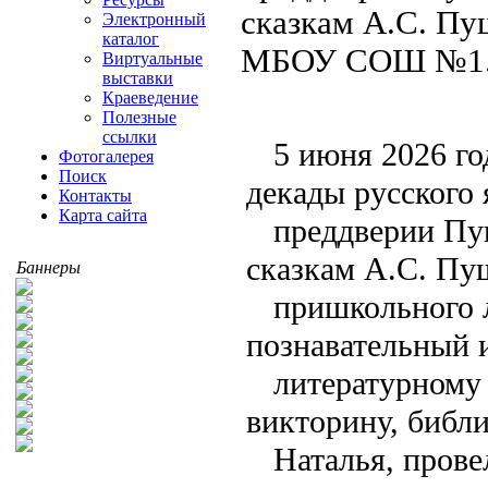
сказкам А.С. Пу
Электронный
каталог
МБОУ СОШ №
Виртуальные
выставки
Краеведение
Полезные
ссылки
5 июня 2026 го
Фотогалерея
Поиск
декады русского 
Контакты
Карта сайта
преддверии Пу
сказкам А.С. Пу
Баннеры
пришкольного
познавательный 
литературному
викторину, библ
Наталья, прове