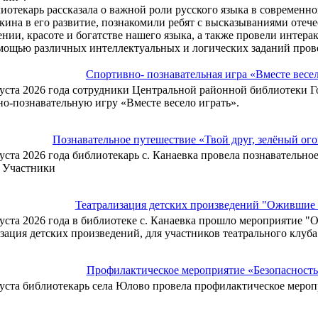
иотекарь рассказала о важной роли русского языка в современном
ина в его развитие, познакомили ребят с высказываниями отеч
ении, красоте и богатстве нашего языка, а также провели интер
мощью различных интеллектуальных и логических заданий прове
Спортивно- познавательная игра «Вместе весе
густа 2026 года сотрудники Центральной районной библиотеки 
о-познавательную игру «Вместе весело играть».
Познавательное путешествие «Твой друг, зелёный ог
густа 2026 года библиотекарь с. Канаевка провела познавательно
. Участники
Театрализация детских произведений "Ожившие 
густа 2026 года в библиотеке с. Канаевка прошло мероприятие "
зация детских произведений, для участников театрального клуб
Профилактическое мероприятие «Безопасность 
густа библиотекарь села Юлово провела профилактическое меропр