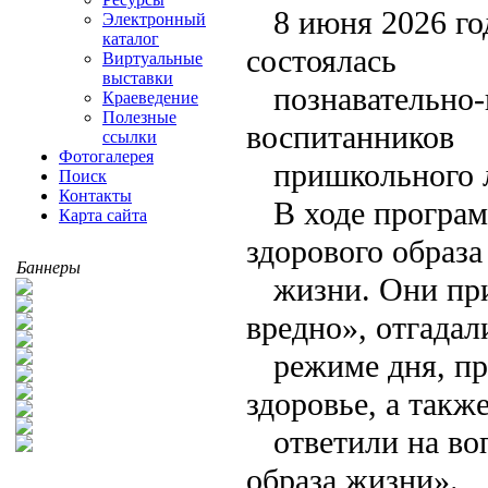
8 июня 2026 го
Электронный
каталог
состоялась
Виртуальные
выставки
познавательно
Краеведение
Полезные
воспитанников
ссылки
Фотогалерея
пришкольного л
Поиск
Контакты
В ходе програ
Карта сайта
здорового образа
Баннеры
жизни. Они пр
вредно», отгадал
режиме дня, п
здоровье, а такж
ответили на в
образа жизни».