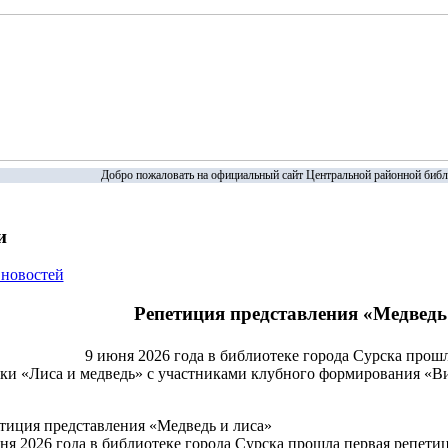
Добро пожаловать на официальный сайт Центральной районной библ
и
 новостей
Репетиция представления «Медведь
9 июня 2026 года в библиотеке города Сурска прошл
ки «Лиса и медведь» с участниками клубного формирования «
тиция представления «Медведь и лиса»
ня 2026 года в библиотеке города Сурска прошла первая репети