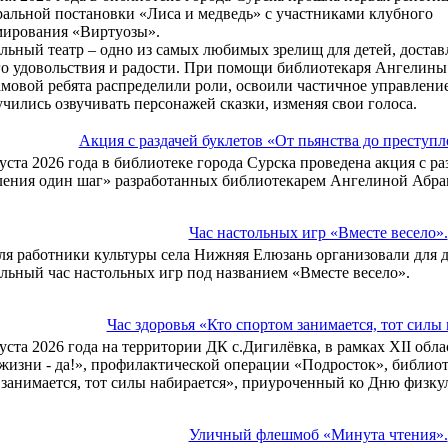
ральной постановки «Лиса и медведь» с участниками клубного
ирования «Виртуозы».
льный театр – одно из самых любимых зрелищ для детей, достав
о удовольствия и радости. При помощи библиотекаря Ангелины
мовой ребята распределили роли, освоили частичное управлени
учились озвучивать персонажей сказки, изменяя свои голоса.
Акция с раздачей буклетов «От пьянства до преступл
густа 2026 года в библиотеке города Сурска проведена акция с ра
ления один шаг» разработанных библиотекарем Ангелиной Абра
Час настольных игр «Вместе весело».
ля работники культуры села Нижняя Елюзань организовали для 
льный час настольных игр под названием «Вместе весело».
Час здоровья «Кто спортом занимается, тот силы
густа 2026 года на территории ДК с.Дигилёвка, в рамках XII об
изни - да!», профилактической операции «Подросток», библиоте
занимается, тот силы набирается», приуроченный ко Дню физку
Уличный флешмоб «Минута чтения».