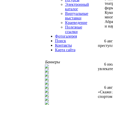
теат
Электронный
форм
каталог
Куко
Виртуальные
мног
выставки
Абра
Краеведение
и на
Полезные
ссылки
Фотогалерея
Поиск
6 ав
Контакты
преступ
Карта сайта
Баннеры
6 ию
увлекате
6 ав
«Скажи ж
спортом 