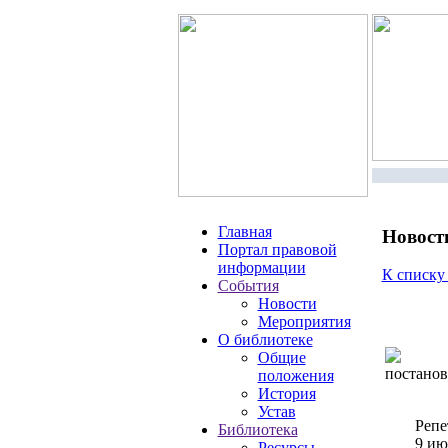
Главная
Новост
Портал правовой
информации
К списку
События
Новости
Мероприятия
О библиотеке
Общие
постанов
положения
История
Устав
Репе
Библиотека
9 ию
Ресурсы