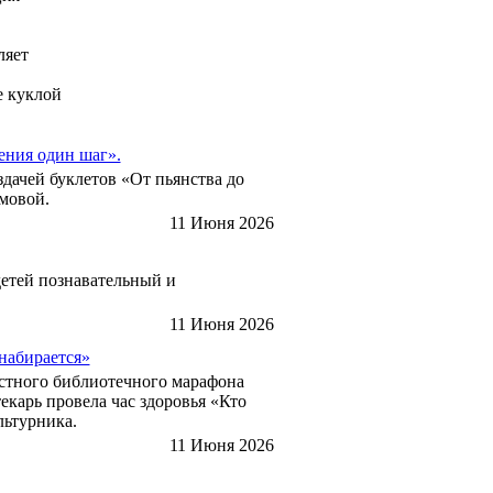
ляет
е куклой
ения один шаг».
здачей буклетов «От пьянства до
мовой.
11 Июня 2026
детей познавательный и
11 Июня 2026
 набирается»
ластного библиотечного марафона
карь провела час здоровья «Кто
льтурника.
11 Июня 2026