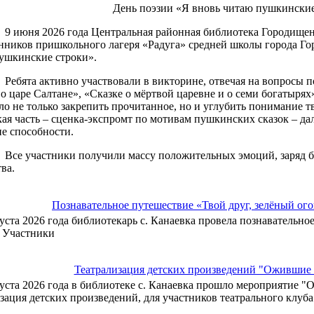
День поэзии «Я вновь читаю пушкинские
ня 2026 года Центральная районная библиотека Городищенс
нников пришкольного лагеря «Радуга» средней школы города Го
ушкинские строки».
та активно участвовали в викторине, отвечая на вопросы по 
о царе Салтане», «Сказке о мёртвой царевне и о семи богатырях
ло не только закрепить прочитанное, но и углубить понимание тв
кая часть – сценка-экспромт по мотивам пушкинских сказок – д
ие способности.
участники получили массу положительных эмоций, заряд бо
ва.
Познавательное путешествие «Твой друг, зелёный ог
густа 2026 года библиотекарь с. Канаевка провела познавательно
. Участники
Театрализация детских произведений "Ожившие 
густа 2026 года в библиотеке с. Канаевка прошло мероприятие "
зация детских произведений, для участников театрального клуб