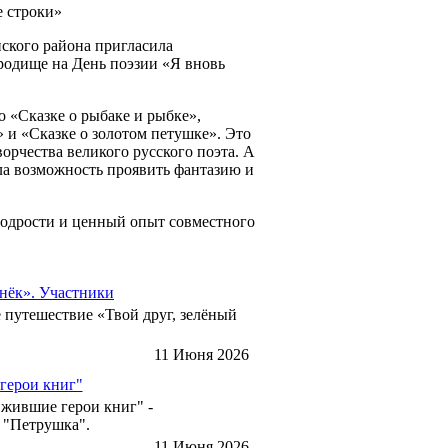
 строки»
кого района пригласила
родище на День поэзии «Я вновь
«Сказке о рыбаке и рыбке»,
» и «Сказке о золотом петушке». Это
орчества великого русского поэта. А
ала возможность проявить фантазию и
дрости и ценный опыт совместного
онёк». Участники
е путешествие «Твой друг, зелёный
11 Июня 2026
герои книг"
Ожившие герои книг" -
а "Петрушка".
11 Июня 2026