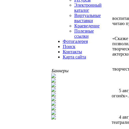
Электронный
каталог
9 ию
Виртуальные
воспита
выставки
читаю п
Краеведение
Полезные
Ребя
ссылки
«Сказке 
Фотогалерея
позволи
Поиск
творчес
Контакты
актерск
Карта сайта
Все 
творчест
Баннеры
5 ав
огонёк»
4 ав
театрали