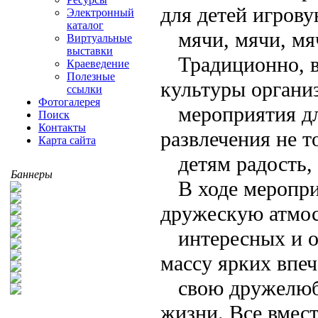
для детей игров
Электронный
каталог
мячи, мячи, мяч
Виртуальные
выставки
Традиционно, 
Краеведение
Полезные
культуры органи
ссылки
Фотогалерея
мероприятия д
Поиск
Контакты
развлечения не т
Карта сайта
детям радость,
Баннеры
В ходе меропри
дружескую атмос
интересных и 
массу ярких впеч
свою дружелюб
жизни. Все вмес