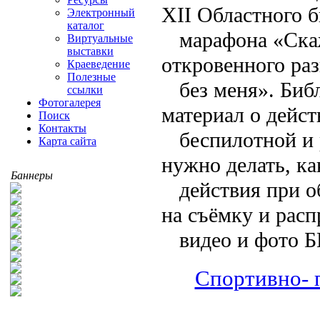
XII Областного 
Электронный
каталог
марафона «Ска
Виртуальные
выставки
откровенного ра
Краеведение
Полезные
без меня». Биб
ссылки
Фотогалерея
материал о дейст
Поиск
Контакты
беспилотной и 
Карта сайта
нужно делать, к
Баннеры
действия при 
на съёмку и рас
видео и фото 
Спортивно- 