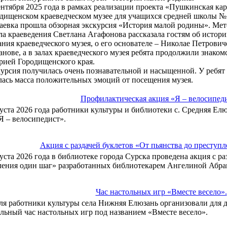
ентября 2025 года в рамках реализации проекта «Пушкинская кар
дищенском краеведческом музее для учащихся средней школы №1
аевка прошла обзорная экскурсия «История малой родины». Мет
ла краеведения Светлана Агафонова рассказала гостям об истор
ания краеведческого музея, о его основателе – Николае Петрович
нове, а в залах краеведческого музея ребята продолжили знаком
рией Городищенского края.
урсия получилась очень познавательной и насыщенной. У ребят
лась масса положительных эмоций от посещения музея.
Профилактическая акция «Я – велосипеди
густа 2026 года работники культуры и библиотеки с. Средняя Е
Я – велосипедист».
Акция с раздачей буклетов «От пьянства до преступл
густа 2026 года в библиотеке города Сурска проведена акция с ра
ления один шаг» разработанных библиотекарем Ангелиной Абра
Час настольных игр «Вместе весело».
ля работники культуры села Нижняя Елюзань организовали для 
льный час настольных игр под названием «Вместе весело».