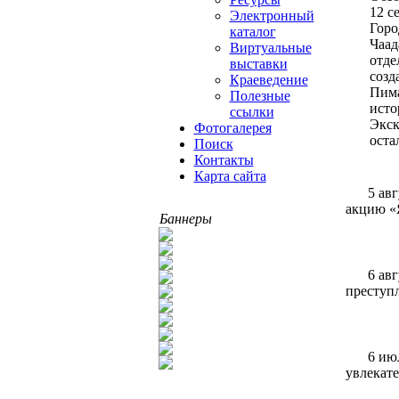
12 с
Электронный
Горо
каталог
Чаад
Виртуальные
отде
выставки
созд
Краеведение
Пима
Полезные
исто
ссылки
Экск
Фотогалерея
оста
Поиск
Контакты
Карта сайта
5 ав
акцию «
Баннеры
6 ав
преступ
6 ию
увлекате