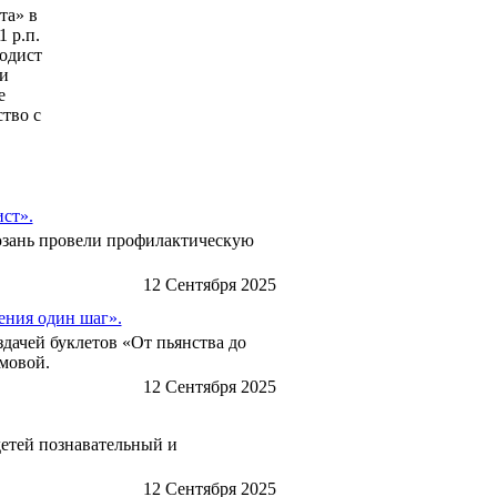
та» в
 р.п.
одист
ии
е
ство с
ст».
люзань провели профилактическую
12 Сентября 2025
ения один шаг».
здачей буклетов «От пьянства до
мовой.
12 Сентября 2025
детей познавательный и
12 Сентября 2025