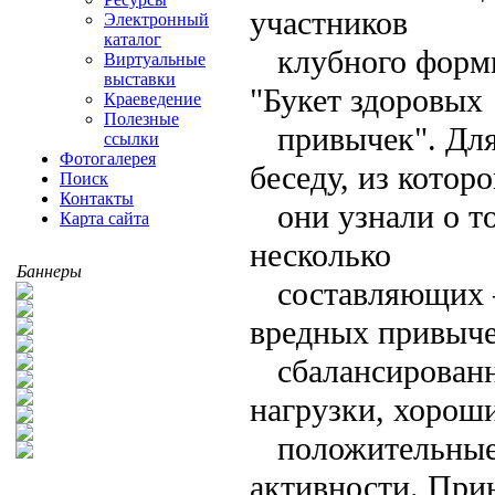
участников
Электронный
каталог
клубного форм
Виртуальные
выставки
"Букет здоровых
Краеведение
Полезные
привычек". Для
ссылки
Фотогалерея
беседу, из котор
Поиск
Контакты
они узнали о т
Карта сайта
несколько
Баннеры
составляющих –
вредных привыче
сбалансирован
нагрузки, хороши
положительные
активности. При