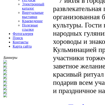
7 июля в город
Электронный
развлекательная 
каталог
Виртуальные
организованная 
выставки
Краеведение
культуры. Гости 
Полезные
ссылки
народных гуляний
Фотогалерея
Поиск
хороводы и знак
Контакты
Карта сайта
Кульминацией пр
участники торжес
Баннеры
заветное желание
красивый ритуал
подарив всем уч
и праздничное на