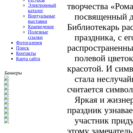
творчества «Ром
Электронный
каталог
посвященный д
Виртуальные
выставки
Библиотекарь ра
Краеведение
Полезные
праздника, с е
ссылки
Фотогалерея
распространенны
Поиск
Контакты
полевой цвето
Карта сайта
красотой. И сим
Баннеры
стала неслучай
считается симво
Яркая и жизнер
праздник узнава
участник прид
этому замечател