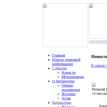
Главная
Новост
Портал правовой
информации
К списку
События
Новости
Мероприятия
О библиотеке
Общие
Нижняя Е
положения
«Счастли
История
Устав
Библиотека
#ден
Ресурсы