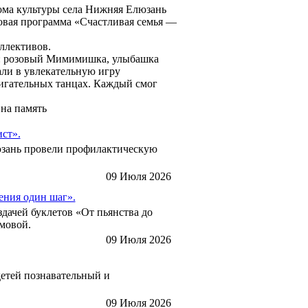
ома культуры села Нижняя Елюзань
ровая программа «Счастливая семья —
ллективов.
ы: розовый Мимимишка, улыбашка
али в увлекательную игру
жигательных танцах. Каждый смог
на память
ст».
люзань провели профилактическую
09 Июля 2026
ения один шаг».
здачей буклетов «От пьянства до
мовой.
09 Июля 2026
детей познавательный и
09 Июля 2026