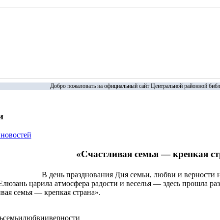
Добро пожаловать на официальный сайт Центральной районной библ
и
 новостей
«Счастливая семья — крепкая с
В день празднования Дня семьи, любви и верности н
люзань царила атмосфера радости и веселья — здесь прошла ра
вая семья — крепкая страна».
ьсемьилюбвииверности