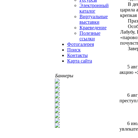
В де
Электронный
царила 
каталог
крепкая 
Виртуальные
Праз
выставки
Особ
Краеведение
Лабубу,
Полезные
«парово
ссылки
почувст
Фотогалерея
Заве
Поиск
Контакты
Карта сайта
5 ав
акцию «
Баннеры
6 ав
преступ
6 ию
увлекате