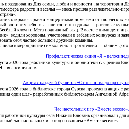
нь празднования Дня семьи, любви и верности на территории Д
атмосфера радости и веселья — здесь прошла развлекательно-иг
страна».
дник открылся яркими концертными номерами от творческих ко
ый восторг у ребят вызвали гости праздника — ростовые кукл
 Весёлый клоун и Мега подвижный заяц. Вместе с ними дети игр
зик», водили хороводы, участвовали в забавных конкурсах и за
вовать себя частью большой дружной команды.
ршилось мероприятие символично и трогательно — общим фото 
Профилактическая акция «Я – велосипеди
густа 2026 года работники культуры и библиотеки с. Средняя Е
Я – велосипедист».
Акция с раздачей буклетов «От пьянства до преступл
густа 2026 года в библиотеке города Сурска проведена акция с ра
ления один шаг» разработанных библиотекарем Ангелиной Абра
Час настольных игр «Вместе весело».
ля работники культуры села Нижняя Елюзань организовали для 
льный час настольных игр под названием «Вместе весело».