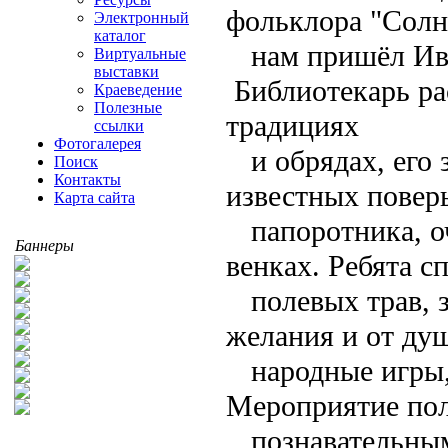
фольклора "Солнц
Электронный
каталог
нам пришёл Ив
Виртуальные
выставки
Библиотекарь рас
Краеведение
Полезные
традициях
ссылки
Фотогалерея
и обрядах, его
Поиск
Контакты
известных повер
Карта сайта
папоротника, о
Баннеры
венках. Ребята с
полевых трав, 
желания и от ду
народные игры
Мероприятие пол
познавательны