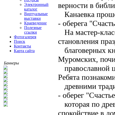
верности в библи
Электронный
каталог
Канаевка прошё
Виртуальные
выставки
- оберега "Счаст
Краеведение
Полезные
На мастер-клас
ссылки
Фотогалерея
становления пра
Поиск
Контакты
благоверных к
Карта сайта
Муромских, почи
Баннеры
православной ц
Ребята познаком
древними тради
- оберег "Счасть
которая по дре
спокойствие в до